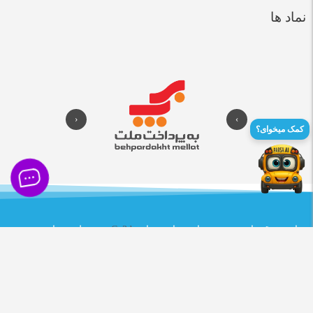
نماد ها
‹
›
کمک میخوای؟
تمام حقوق مادی و معنوی این سایت برای
Cg3ds
محفوظ می باشد .
طراحی و توسعه توسط
داده رایا