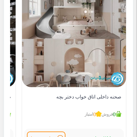
صحنه داخلی اتاق خواب دختر بچه
صحنه د
0
0
0
فروش
امتیاز
ف