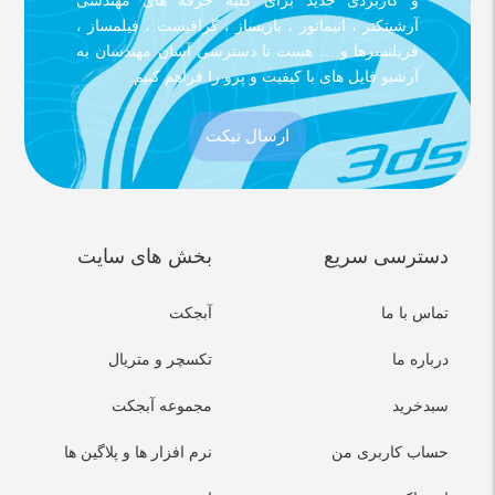
و کاربردی جدید برای کلیه حرفه های مهندسی
آرشیتکتر ، انیماتور ، بازیساز ، گرافیست ، فیلمساز ،
فریلنسرها و … هست تا دسترسی آسان مهندسان به
آرشیو فایل های با کیفیت و پرو را فراهم کنیم.
ارسال تیکت
دسترسی سریع
بخش های سایت
تماس با ما
آبجکت
درباره ما
تکسچر و متریال
سبدخرید
مجموعه آبجکت
حساب کاربری من
نرم افزار ها و پلاگین ها