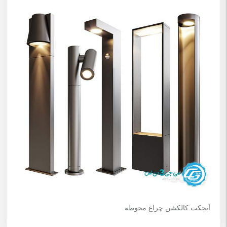
آبجکت کالکشن چراغ محوطه