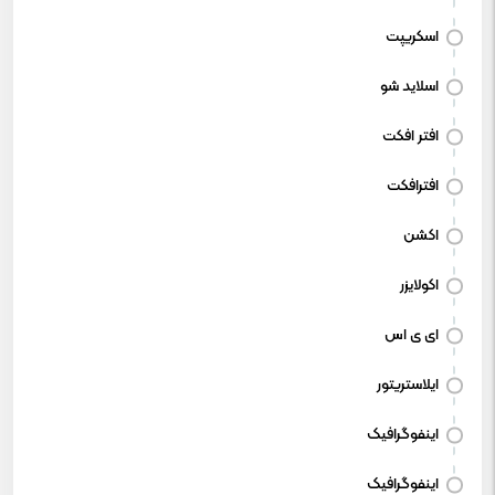
اسکریپت
اسلاید شو
افتر افکت
افترافکت
اکشن
اکولایزر
ای ی اس
ایلاستریتور
اینفوگرافیک
اینفوگرافیک