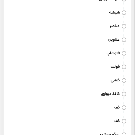
شیشه
عناصر
عناوین
فتوشاپ
فونت
کاشی
کاغذ دیواری
کف
کف
لوگو موشن