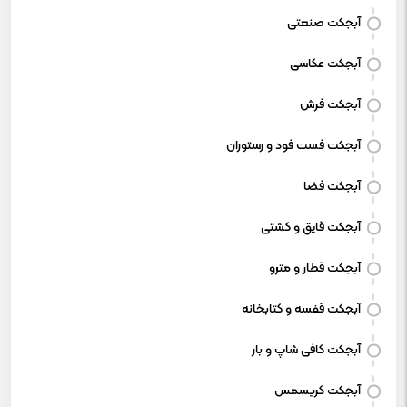
آبجکت صنعتی
آبجکت عکاسی
آبجکت فرش
آبجکت فست فود و رستوران
آبجکت فضا
آبجکت قایق و کشتی
آبجکت قطار و مترو
آبجکت قفسه و کتابخانه
آبجکت کافی شاپ و بار
آبجکت کریسمس