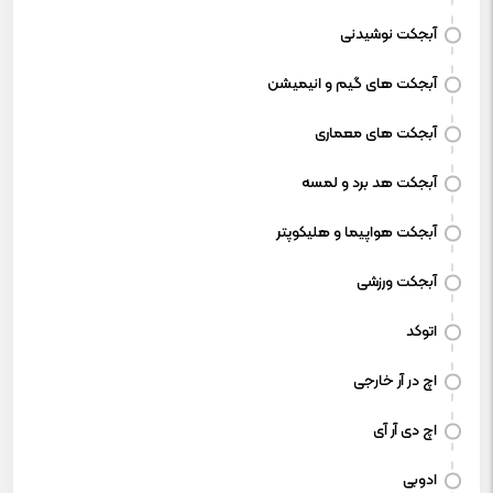
آبجکت نوشیدنی
آبجکت های گیم و انیمیشن
آبجکت های معماری
آبجکت هد برد و لمسه
آبجکت هواپیما و هلیکوپتر
آبجکت ورزشی
اتوکد
اچ در آر خارجی
اچ دی آر آی
ادوبی