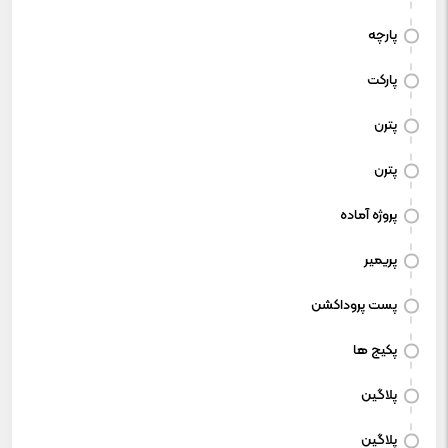
پارچه
پارکت
پترن
پترن
پروژه آماده
پریمیر
پست پروداکشن
پکیج ها
پلاگین
پلاگین