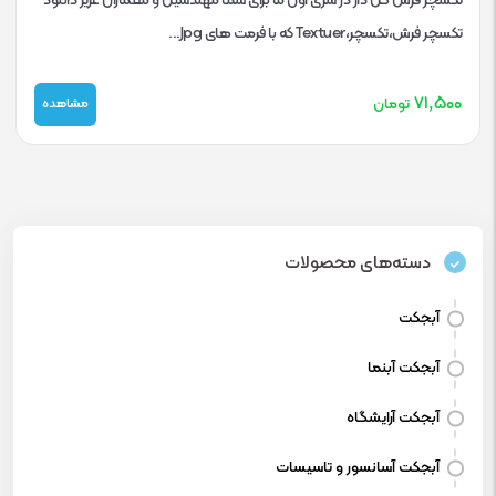
تکسچر فرش گل دار در سری اول ما برای شما مهندسین و معماران عزیز دانلود
تکسچر فرش،تکسچر،Textuer که با فرمت های Jpg...
۷۱,۵۰۰
تومان
مشاهده
دسته‌های محصولات
آبجکت
آبجکت آبنما
آبجکت آرایشگاه
آبجکت آسانسور و تاسیسات