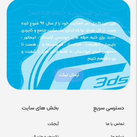
ما کی هستیم و چیکار میکنیم؟
سی جی 3 دی اس فعالیت خود را از سال 96 شروع کرده
است. در کل هدف ما راه اندازی یک سایت جامع و کاربردی
جدید برای کلیه حرفه های مهندسی آرشیتکتر ، انیماتور ،
بازیساز ، گرافیست ، فیلمساز ، فریلنسرها و … هست تا
دسترسی آسان مهندسان به آرشیو فایل های با کیفیت و
پرو را فراهم کنیم.
ارسال تیکت
دسترسی سریع
بخش های سایت
تماس با ما
آبجکت
درباره ما
تکسچر و متریال