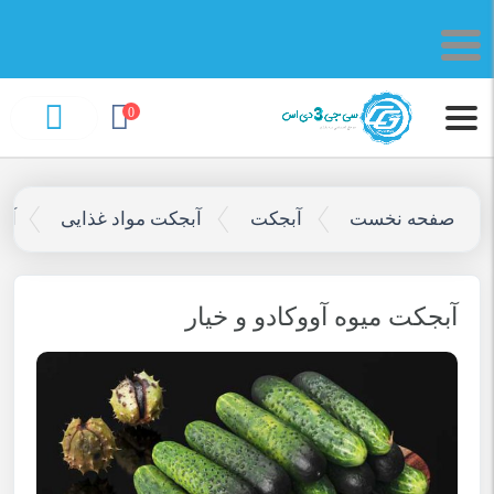
0
صفحه نخست
آبجکت
آبجکت مواد غذایی
آبج
آبجکت میوه آووکادو و خیار