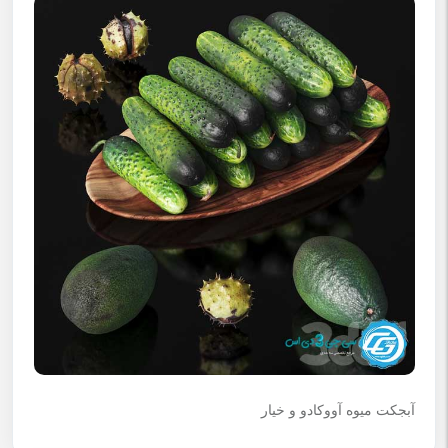
آبجکت میوه آووکادو و خیار