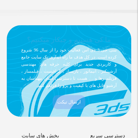
ما کی هستیم و چیکار میکنیم؟
سی جی 3 دی اس فعالیت خود را از سال 96 شروع
کرده است. در کل هدف ما راه اندازی یک سایت جامع
و کاربردی جدید برای کلیه حرفه های مهندسی
آرشیتکتر ، انیماتور ، بازیساز ، گرافیست ، فیلمساز ،
فریلنسرها و … هست تا دسترسی آسان مهندسان به
آرشیو فایل های با کیفیت و پرو را فراهم کنیم.
ارسال تیکت
دسترسی سریع
بخش های سایت