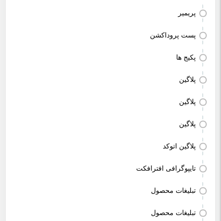
پریمیر
پست پروداکشن
پکیج ها
پلاگین
پلاگین
پلاگین
پلاگین اتوکد
تایپوگرافی افترافکت
تبلیغات محصول
تبلیغات محصول