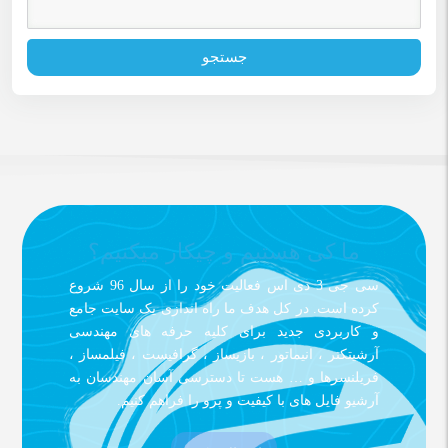
ما کی هستیم و چیکار میکنیم؟
سی جی 3 دی اس فعالیت خود را از سال 96 شروع
کرده است. در کل هدف ما راه اندازی یک سایت جامع
و کاربردی جدید برای کلیه حرفه های مهندسی
آرشیتکتر ، انیماتور ، بازیساز ، گرافیست ، فیلمساز ،
فریلنسرها و … هست تا دسترسی آسان مهندسان به
آرشیو فایل های با کیفیت و پرو را فراهم کنیم.