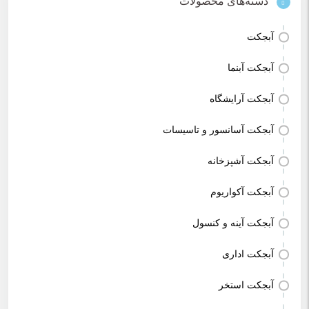
دسته‌های محصولات
آبجکت
آبجکت آبنما
آبجکت آرایشگاه
آبجکت آسانسور و تاسیسات
آبجکت آشپزخانه
آبجکت آکواریوم
آبجکت آینه و کنسول
آبجکت اداری
آبجکت استخر