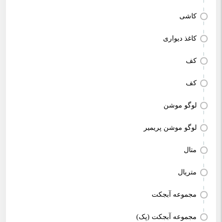
کاشی
کاغذ دیواری
کف
کف
لوگو موشن
لوگو موشن پریمیر
متال
متریال
مجموعه آبجکت
مجموعه آبجکت (پک)