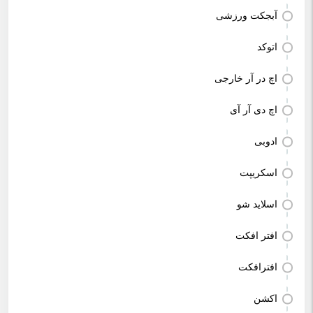
آبجکت ورزشی
اتوکد
اچ در آر خارجی
اچ دی آر آی
ادوبی
اسکریپت
اسلاید شو
افتر افکت
افترافکت
اکشن