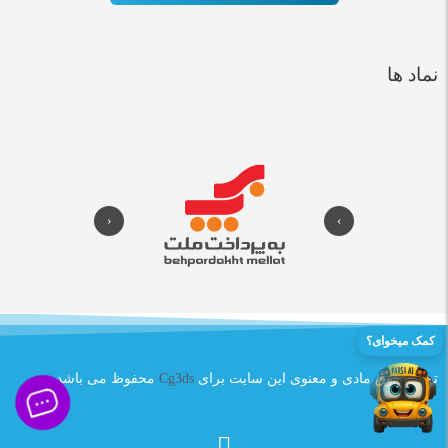
نماد ها
‹
›
کمک میخوای؟
تمام حقوق مادی و معنوی این سایت برای
Cg3ds
محفوظ می باشد .