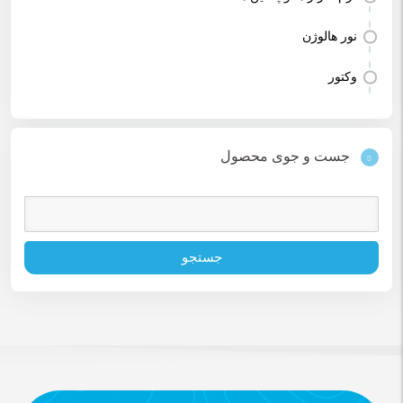
نور هالوژن
وکتور
جست و جوی محصول