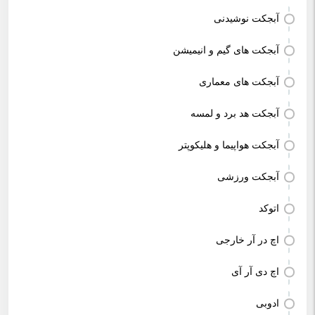
آبجکت نوشیدنی
آبجکت های گیم و انیمیشن
آبجکت های معماری
آبجکت هد برد و لمسه
آبجکت هواپیما و هلیکوپتر
آبجکت ورزشی
اتوکد
اچ در آر خارجی
اچ دی آر آی
ادوبی