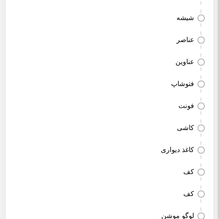
شیشه
عناصر
عناوین
فتوشاپ
فونت
کاشی
کاغذ دیواری
کف
کف
لوگو موشن