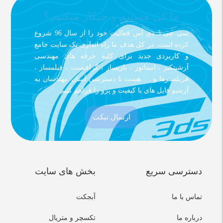
ما کی هستیم و چیکار میکنیم؟
سی جی 3 دی اس فعالیت خود را از سال 96 شروع
کرده است. در کل هدف ما راه اندازی یک سایت جامع
و کاربردی جدید برای کلیه حرفه های مهندسی
آرشیتکتر ، انیماتور ، بازیساز ، گرافیست ، فیلمساز ،
فریلنسرها و … هست تا دسترسی آسان مهندسان به
آرشیو فایل های با کیفیت و پرو را فراهم کنیم.
ارسال تیکت
دسترسی سریع
بخش های سایت
تماس با ما
آبجکت
درباره ما
تکسچر و متریال