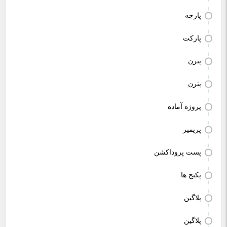
پارچه
پارکت
پترن
پترن
پروژه آماده
پریمیر
پست پروداکشن
پکیج ها
پلاگین
پلاگین