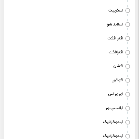
اسکریپت
اسلاید شو
افتر افکت
افترافکت
اکشن
اکولایزر
ای ی اس
ایلاستریتور
اینفوگرافیک
اینفوگرافیک