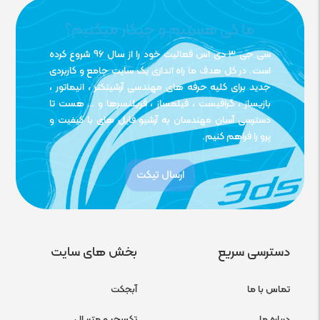
ما کی هستیم و چیکار میکنیم؟
سی جی 3 دی اس فعالیت خود را از سال 96 شروع کرده
است. در کل هدف ما راه اندازی یک سایت جامع و کاربردی
جدید برای کلیه حرفه های مهندسی آرشیتکتر ، انیماتور ،
بازیساز ، گرافیست ، فیلمساز ، فریلنسرها و … هست تا
دسترسی آسان مهندسان به آرشیو فایل های با کیفیت و
پرو را فراهم کنیم.
ارسال تیکت
دسترسی سریع
بخش های سایت
تماس با ما
آبجکت
درباره ما
تکسچر و متریال