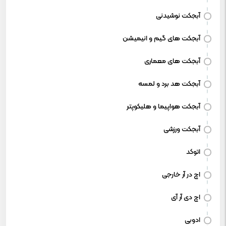
آبجکت نوشیدنی
آبجکت های گیم و انیمیشن
آبجکت های معماری
آبجکت هد برد و لمسه
آبجکت هواپیما و هلیکوپتر
آبجکت ورزشی
اتوکد
اچ در آر خارجی
اچ دی آر آی
ادوبی