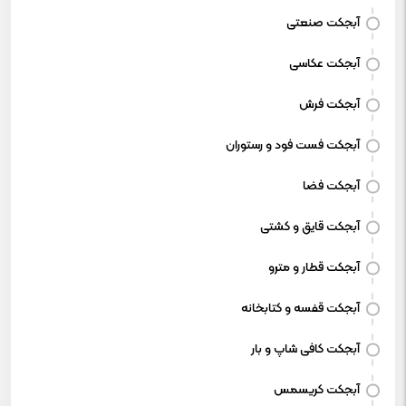
آبجکت صنعتی
آبجکت عکاسی
آبجکت فرش
آبجکت فست فود و رستوران
آبجکت فضا
آبجکت قایق و کشتی
آبجکت قطار و مترو
آبجکت قفسه و کتابخانه
آبجکت کافی شاپ و بار
آبجکت کریسمس