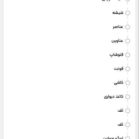
شیشه
عناصر
عناوین
فتوشاپ
فونت
کاشی
کاغذ دیواری
کف
کف
لوگو موشن