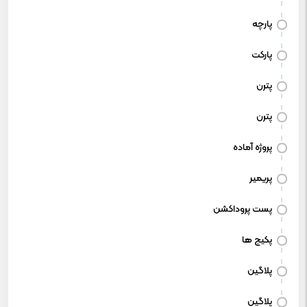
پارچه
پارکت
پترن
پترن
پروژه آماده
پریمیر
پست پروداکشن
پکیج ها
پلاگین
پلاگین